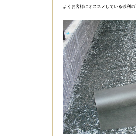
よくお客様にオススメしている砂利の