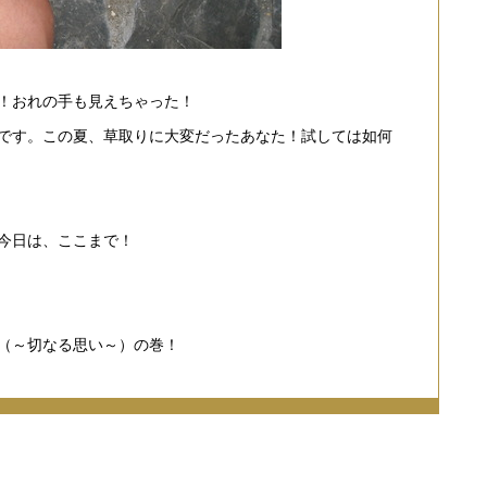
！おれの手も見えちゃった！
です。この夏、草取りに大変だったあなた！試しては如何
今日は、ここまで！
～切なる思い～）の巻！