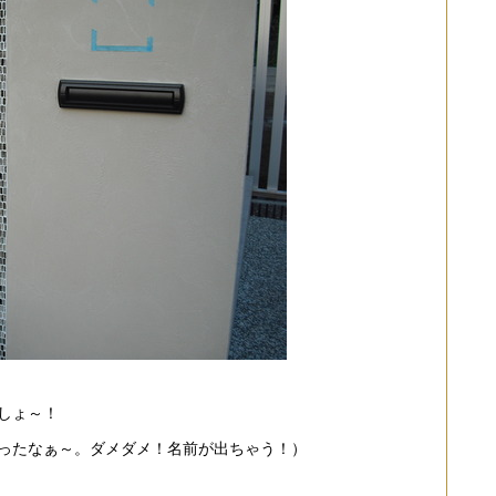
しょ～！
ったなぁ～。ダメダメ！名前が出ちゃう！）