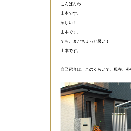
こんばんわ！
山本です。
涼しい！
山本です。
でも、まだちょっと暑い！
山本です。
自己紹介は、このくらいで、現在、外