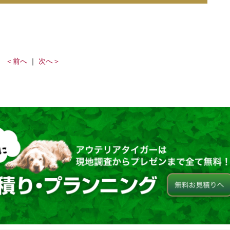
＜前へ
｜
次へ＞