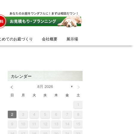
じめてのお庭づくり
会社概要
展示場
カレンダー
<
>
8月 2026
▼
日
月
火
水
木
金
土
4
6
2
4
7
7
3
6
1
4
6
2
5
7
3
5
1
1
4
7
2
5
7
3
6
1
4
6
2
3
6
2
4
7
2
5
1
3
6
1
4
4
7
3
5
1
3
6
2
4
7
2
5
5
1
4
6
2
4
7
3
5
1
3
6
6
2
5
7
3
5
1
4
6
2
4
7
1
4
7
2
5
7
3
6
1
4
6
2
2
5
1
3
6
1
4
7
2
5
7
3
3
6
2
4
7
2
5
1
3
6
1
4
4
7
3
5
1
3
6
2
4
7
2
5
6
2
5
7
3
5
1
4
6
2
4
7
7
3
6
1
4
6
2
5
7
3
5
1
1
4
7
2
5
7
3
6
1
4
6
2
2
5
1
3
6
1
4
7
2
5
7
3
4
7
3
5
1
3
6
2
4
7
2
5
5
1
4
6
2
4
7
3
5
1
3
6
1
11
13
11
14
14
10
13
11
13
12
14
10
12
11
14
12
14
10
13
11
13
10
13
11
14
12
10
13
11
11
14
10
12
10
13
11
14
12
12
11
13
11
14
10
12
10
13
13
12
14
10
12
11
13
11
14
11
14
12
14
10
13
11
13
12
10
13
11
14
12
14
10
10
13
11
14
12
10
13
11
11
14
10
12
10
13
11
14
12
13
12
14
10
12
11
13
11
14
14
10
13
11
13
12
14
10
12
11
14
12
14
10
13
11
13
12
10
13
11
14
12
14
10
11
14
10
12
10
13
11
14
12
12
11
13
11
14
10
12
10
13
9
8
9
8
8
9
8
9
9
9
8
8
8
9
9
8
9
8
9
8
9
8
9
8
9
9
8
8
9
9
9
8
8
8
9
9
9
8
9
8
9
8
8
9
8
9
9
8
8
9
8
9
9
8
9
8
2
3
4
5
6
7
8
18
20
16
18
21
21
17
20
15
18
20
16
19
21
17
19
15
15
18
21
16
19
21
17
20
15
18
20
16
17
20
16
18
21
16
19
15
17
20
15
18
18
21
17
19
15
17
20
16
18
21
16
19
19
15
18
20
16
18
21
17
19
15
17
20
20
16
19
21
17
19
15
18
20
16
18
21
15
18
21
16
19
21
17
20
15
18
20
16
16
19
15
17
20
15
18
21
16
19
21
17
17
20
16
18
21
16
19
15
17
20
15
18
18
21
17
19
15
17
20
16
18
21
16
19
20
16
19
21
17
19
15
18
20
16
18
21
21
17
20
15
18
20
16
19
21
17
19
15
15
18
21
16
19
21
17
20
15
18
20
16
16
19
15
17
20
15
18
21
16
19
21
17
18
21
17
19
15
17
20
16
18
21
16
19
19
15
18
20
16
18
21
17
19
15
17
20
9
10
11
12
13
14
15
25
27
23
25
28
28
24
27
22
25
27
23
26
28
24
26
22
22
25
28
23
26
28
24
27
22
25
27
23
24
27
23
25
28
23
26
22
24
27
22
25
25
28
24
26
22
24
27
23
25
28
23
26
26
22
25
27
23
25
28
24
26
22
24
27
27
23
26
28
24
26
22
25
27
23
25
28
22
25
28
23
26
28
24
27
22
25
27
23
23
26
22
24
27
22
25
28
23
26
28
24
24
27
23
25
28
23
26
22
24
27
22
25
25
28
24
26
22
24
27
23
25
28
23
26
27
23
26
28
24
26
22
25
27
23
25
28
28
24
27
22
25
27
23
26
28
24
26
22
22
25
28
23
26
28
24
27
22
25
27
23
23
26
22
24
27
22
25
28
23
26
28
24
25
28
24
26
22
24
27
23
25
28
23
26
26
22
25
27
23
25
28
24
26
22
24
27
16
17
18
19
20
21
22