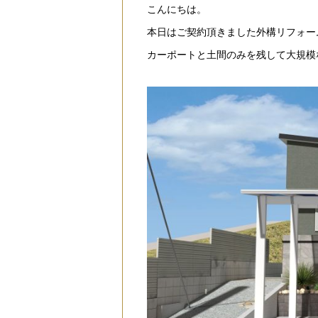
こんにちは。
本日はご契約頂きました外構リフォー
カーポートと土間のみを残して大規模