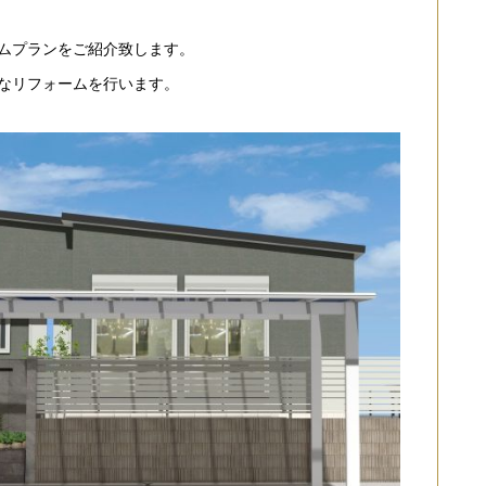
26
28
24
26
29
25
28
23
26
28
24
27
29
25
27
23
23
26
29
24
27
29
25
28
23
26
28
24
25
28
24
26
29
24
27
23
25
28
23
26
26
29
25
27
23
25
28
24
26
29
24
27
27
23
26
28
24
26
29
25
27
23
25
28
28
24
27
29
25
27
23
26
28
24
26
29
23
26
29
24
27
29
25
28
23
26
28
24
24
27
23
25
28
23
26
29
24
27
29
25
25
28
24
26
29
24
27
23
25
28
23
26
26
29
25
27
23
25
28
24
26
29
24
27
28
24
27
29
25
27
23
26
28
24
26
29
25
28
23
26
28
24
27
29
25
27
23
23
26
29
24
27
29
25
28
23
26
28
24
24
27
23
25
28
23
26
29
24
27
29
25
26
29
25
27
23
25
28
24
26
29
24
27
27
23
26
28
24
26
29
25
27
23
25
28
27
29
25
27
30
26
29
24
27
29
25
28
30
26
28
24
24
27
30
25
28
30
26
29
24
27
29
25
26
29
25
27
30
25
28
24
26
29
24
27
27
30
26
28
24
26
29
25
27
30
25
28
28
24
27
29
25
27
30
26
28
24
26
29
25
28
30
26
28
24
27
29
25
27
30
24
27
30
25
28
30
26
29
24
27
29
25
25
28
24
26
29
24
27
30
25
28
30
26
26
29
25
27
30
25
28
24
26
29
24
27
27
30
26
28
24
26
29
25
27
30
25
28
29
25
28
30
26
28
24
27
29
25
27
30
26
29
24
27
29
25
28
30
26
28
24
24
27
30
25
28
30
26
29
24
27
29
25
25
28
24
26
29
24
27
30
25
28
30
26
27
30
26
28
24
26
29
25
27
30
25
28
28
24
27
29
25
27
30
26
28
24
26
29
28
30
26
28
31
27
30
25
28
30
26
29
27
29
25
25
28
31
26
29
27
30
25
28
30
26
27
30
26
28
31
26
29
25
27
30
25
28
28
31
27
29
25
27
30
26
28
31
26
29
25
28
30
26
28
31
27
29
25
27
30
26
29
27
29
25
28
30
26
28
31
25
28
31
26
29
27
30
25
28
30
26
26
29
25
27
30
25
28
31
26
29
27
27
30
26
28
31
26
29
25
27
30
25
28
28
31
27
29
25
27
30
26
28
31
26
29
26
29
27
29
25
28
30
26
28
31
27
30
25
28
30
26
29
27
29
25
25
28
31
26
29
27
30
25
28
30
26
26
29
25
27
30
25
28
31
26
29
27
28
31
27
29
25
27
30
26
28
31
26
29
25
28
30
26
28
31
27
29
25
27
30
29
27
29
28
31
26
29
27
30
28
30
26
26
29
27
30
28
31
26
29
27
28
31
27
29
27
30
26
28
31
26
29
28
30
26
28
31
27
29
27
30
26
29
27
29
28
30
26
28
31
27
30
28
30
26
29
27
29
26
29
27
30
28
31
26
29
27
27
30
26
28
31
26
29
27
30
28
28
31
27
29
27
30
26
28
31
26
29
28
30
26
28
31
27
29
27
30
27
30
28
30
26
29
27
29
28
31
26
29
27
30
28
30
26
26
29
27
30
28
31
26
29
27
27
30
26
28
31
26
29
27
30
28
29
28
30
26
28
31
27
29
27
30
26
29
27
29
28
30
26
28
31
30
28
30
29
27
30
28
31
29
27
27
30
28
31
29
27
30
28
29
28
30
28
31
27
29
27
30
29
27
29
28
30
28
31
27
30
28
30
29
27
29
28
31
29
27
30
28
30
27
30
28
31
29
27
30
28
28
31
27
29
27
30
28
31
29
28
30
28
31
27
29
27
30
29
27
29
28
30
28
31
28
31
29
27
30
28
30
29
27
30
28
31
29
27
27
30
28
31
29
27
30
28
28
31
27
29
27
30
28
31
29
29
27
29
28
30
28
31
27
30
28
30
29
27
29
31
29
30
28
31
29
30
28
28
31
29
30
28
31
29
29
29
28
30
28
31
30
28
30
29
29
28
31
29
30
28
30
29
30
28
31
29
28
31
29
30
28
31
29
28
30
28
31
29
30
29
29
28
30
28
31
30
28
30
29
29
29
30
28
31
29
30
28
31
29
30
28
28
31
29
30
28
31
29
28
30
28
31
29
30
30
28
30
29
29
28
31
29
30
28
30
ムプランをご紹介致します。
31
30
31
30
30
31
31
30
30
30
31
30
31
30
31
30
31
30
31
30
30
31
30
30
30
31
31
30
31
30
31
30
30
31
30
30
30
31
30
31
30
31
31
31
31
31
31
31
31
31
31
31
31
31
31
31
なリフォームを行います。