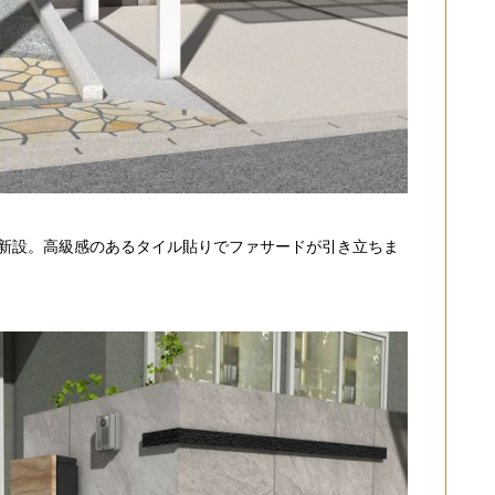
新設。高級感のあるタイル貼りでファサードが引き立ちま