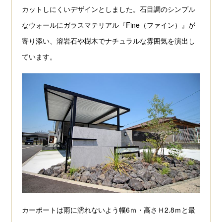
カットしにくいデザインとしました。石目調のシンプル
なウォールにガラスマテリアル『Fine（ファイン）』が
寄り添い、溶岩石や樹木でナチュラルな雰囲気を演出し
ています。
カーポートは雨に濡れないよう幅6ｍ・高さＨ2.8ｍと最