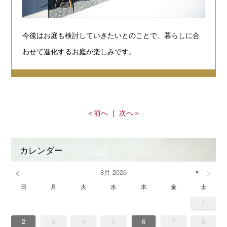
今後はお庭も検討していきたいとのことで、暮らしに合
わせて進化するお庭が楽しみです。
＜前へ
｜
次へ＞
カレンダー
<
>
8月 2026
▼
日
月
火
水
木
金
土
4
6
2
4
7
7
3
6
1
4
6
2
5
7
3
5
1
1
4
7
2
5
7
3
6
1
4
6
2
3
6
2
4
7
2
5
1
3
6
1
4
4
7
3
5
1
3
6
2
4
7
2
5
5
1
4
6
2
4
7
3
5
1
3
6
6
2
5
7
3
5
1
4
6
2
4
7
1
4
7
2
5
7
3
6
1
4
6
2
2
5
1
3
6
1
4
7
2
5
7
3
3
6
2
4
7
2
5
1
3
6
1
4
4
7
3
5
1
3
6
2
4
7
2
5
6
2
5
7
3
5
1
4
6
2
4
7
7
3
6
1
4
6
2
5
7
3
5
1
1
4
7
2
5
7
3
6
1
4
6
2
2
5
1
3
6
1
4
7
2
5
7
3
4
7
3
5
1
3
6
2
4
7
2
5
5
1
4
6
2
4
7
3
5
1
3
6
1
1
3
1
4
4
0
3
1
3
2
4
0
2
1
4
2
4
0
3
1
3
0
3
1
4
2
0
3
1
1
4
0
2
0
3
1
4
2
2
1
3
1
4
0
2
0
3
3
2
4
0
2
1
3
1
4
1
4
2
4
0
3
1
3
2
0
3
1
4
2
4
0
0
3
1
4
2
0
3
1
1
4
0
2
0
3
1
4
2
3
2
4
0
2
1
3
1
4
4
0
3
1
3
2
4
0
2
1
4
2
4
0
3
1
3
2
0
3
1
4
2
4
0
1
4
0
2
0
3
1
4
2
2
1
3
1
4
0
2
0
3
9
8
9
8
8
9
8
9
9
9
8
8
8
9
9
8
9
8
9
8
9
8
9
8
9
9
8
8
9
9
9
8
8
8
9
9
9
8
9
8
9
8
8
9
8
9
9
8
8
9
8
9
9
8
9
8
2
3
4
5
6
7
8