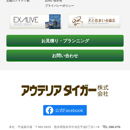
お庭のアイデア館
お問い合わせ
プライバシーポリシー
お見積り・プランニング
お問い合わせ
本社・平成展示場 〒860-0833 熊本県熊本市中央区平成2丁目1-18
TEL.096-379-