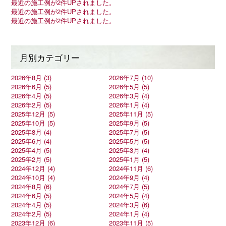
最近の施工例が2件UPされました。
最近の施工例が2件UPされました。
最近の施工例が2件UPされました。
月別カテゴリー
2026年8月 (3)
2026年7月 (10)
2026年6月 (5)
2026年5月 (5)
2026年4月 (5)
2026年3月 (4)
2026年2月 (5)
2026年1月 (4)
2025年12月 (5)
2025年11月 (5)
2025年10月 (5)
2025年9月 (5)
2025年8月 (4)
2025年7月 (5)
2025年6月 (4)
2025年5月 (5)
2025年4月 (5)
2025年3月 (4)
2025年2月 (5)
2025年1月 (5)
2024年12月 (4)
2024年11月 (6)
2024年10月 (4)
2024年9月 (4)
2024年8月 (6)
2024年7月 (5)
2024年6月 (5)
2024年5月 (4)
2024年4月 (5)
2024年3月 (6)
2024年2月 (5)
2024年1月 (4)
2023年12月 (6)
2023年11月 (5)