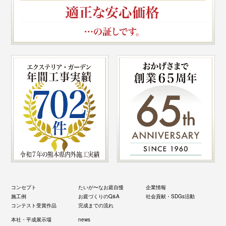
コンセプト
たいが〜なお庭自慢
企業情報
施工例
お庭づくりのQ&A
社会貢献・SDGs活動
コンテスト受賞作品
完成までの流れ
本社・平成展示場
news