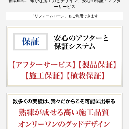
創業65年、確かな施工力とデザイン、安心の保証・アフタ
ーサービス
「リフォームローン」もご利用できます