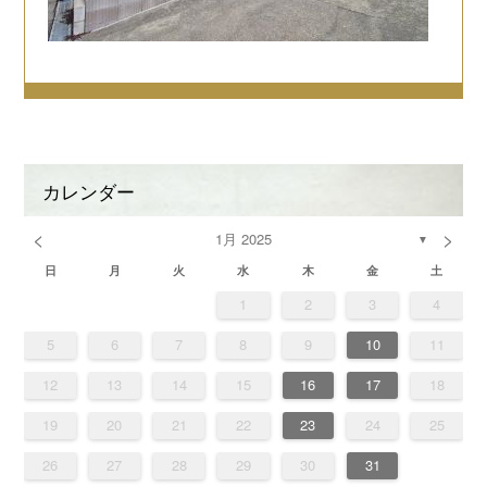
カレンダー
<
>
1月 2025
▼
日
月
火
水
木
金
土
1
4
6
2
4
7
7
3
6
1
4
6
2
5
7
3
5
1
1
7
2
5
7
3
6
1
4
6
2
3
6
2
4
7
2
5
1
3
6
1
4
4
7
3
5
1
3
6
2
4
7
2
5
5
1
4
6
2
4
7
3
5
1
3
6
6
2
5
7
3
5
1
4
6
2
4
7
1
4
7
2
5
7
3
6
1
4
6
2
2
5
1
3
6
1
4
7
2
5
7
3
3
6
2
4
7
2
5
1
3
6
1
4
4
7
3
5
1
3
6
2
4
7
2
5
6
2
5
7
3
5
1
4
6
2
4
7
7
6
1
4
6
2
5
7
3
5
1
1
7
5
7
3
6
1
4
6
2
2
5
1
3
6
1
4
7
2
5
7
3
3
5
1
3
6
2
4
7
2
4
6
2
4
7
3
1
3
6
1
2
3
4
1
3
1
4
4
0
3
1
3
2
4
0
2
4
2
4
0
3
1
3
0
3
1
4
2
0
3
1
1
4
0
2
0
3
1
4
2
2
1
3
1
4
0
2
0
3
3
2
4
0
2
1
3
1
4
1
4
2
4
0
3
1
3
2
0
3
1
4
2
4
0
0
3
1
4
2
0
3
1
1
4
0
2
0
3
1
4
2
3
2
4
0
2
1
3
1
4
4
3
1
3
2
4
0
2
4
2
4
0
3
1
3
2
0
3
1
4
2
4
0
0
2
0
3
1
4
1
3
1
4
0
0
3
8
9
8
9
8
8
9
8
9
9
9
8
8
8
9
9
8
9
8
9
8
9
8
9
8
9
9
8
8
9
9
9
8
8
8
9
9
9
8
9
8
9
8
8
8
9
9
8
8
9
8
9
9
9
8
5
6
7
8
9
10
11
5
8
0
6
8
1
1
7
0
5
8
0
6
9
1
7
9
5
5
1
6
9
1
7
0
5
8
0
6
7
0
6
8
1
6
9
5
7
0
5
8
8
1
7
9
5
7
0
6
8
1
6
9
9
5
8
0
6
8
1
7
9
5
7
0
0
6
9
1
7
9
5
8
0
6
8
1
5
8
1
6
9
1
7
0
5
8
0
6
6
9
5
7
0
5
8
1
6
9
1
7
7
0
6
8
1
6
9
5
7
0
5
8
8
1
7
9
5
7
0
6
8
1
6
9
0
6
9
1
7
9
5
8
0
6
8
1
1
0
5
8
0
6
9
1
7
9
5
5
1
9
1
7
0
5
8
0
6
6
9
5
7
0
5
8
1
6
9
1
7
7
9
5
7
0
6
8
1
6
8
0
6
8
1
7
5
7
0
12
13
14
15
16
17
18
2
5
7
3
5
8
8
4
7
2
5
7
3
6
8
4
6
2
2
8
3
6
8
4
7
2
5
7
3
4
7
3
5
8
3
6
2
4
7
2
5
5
8
4
6
2
4
7
3
5
8
3
6
6
2
5
7
3
5
8
4
6
2
4
7
7
3
6
8
4
6
2
5
7
3
5
8
2
5
8
3
6
8
4
7
2
5
7
3
3
6
2
4
7
2
5
8
3
6
8
4
4
7
3
5
8
3
6
2
4
7
2
5
5
8
4
6
2
4
7
3
5
8
3
6
7
3
6
8
4
6
2
5
7
3
5
8
8
7
2
5
7
3
6
8
4
6
2
2
8
6
8
4
7
2
5
7
3
3
6
2
4
7
2
5
8
3
6
8
4
4
6
2
4
7
3
5
8
3
5
7
3
5
8
4
2
4
7
19
20
21
22
23
24
25
9
0
1
9
0
1
9
0
1
9
0
0
0
9
9
1
9
0
0
9
0
1
9
0
1
9
0
9
0
1
9
0
9
9
0
1
0
0
9
9
1
9
0
0
0
1
9
0
9
0
1
9
1
9
0
9
9
0
1
1
9
0
0
0
1
9
26
27
28
29
30
31