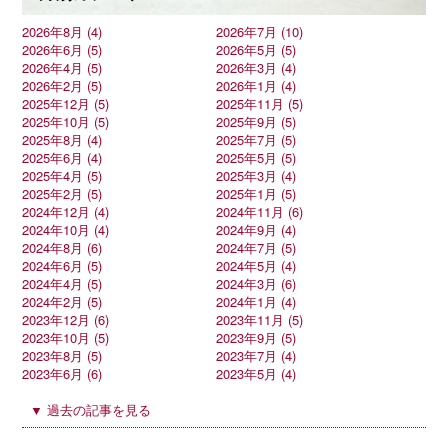
2026年8月 (4)
2026年7月 (10)
2026年6月 (5)
2026年5月 (5)
2026年4月 (5)
2026年3月 (4)
2026年2月 (5)
2026年1月 (4)
2025年12月 (5)
2025年11月 (5)
2025年10月 (5)
2025年9月 (5)
2025年8月 (4)
2025年7月 (5)
2025年6月 (4)
2025年5月 (5)
2025年4月 (5)
2025年3月 (4)
2025年2月 (5)
2025年1月 (5)
2024年12月 (4)
2024年11月 (6)
2024年10月 (4)
2024年9月 (4)
2024年8月 (6)
2024年7月 (5)
2024年6月 (5)
2024年5月 (4)
2024年4月 (5)
2024年3月 (6)
2024年2月 (5)
2024年1月 (4)
2023年12月 (6)
2023年11月 (5)
2023年10月 (5)
2023年9月 (5)
2023年8月 (5)
2023年7月 (4)
2023年6月 (6)
2023年5月 (4)
▼ 過去の記事を見る