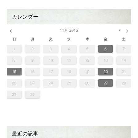
カレンダー
<
>
11月 2015
▼
日
月
火
水
木
金
土
1
4
6
2
4
7
7
3
6
1
4
6
2
5
7
3
5
1
1
4
7
2
5
7
3
6
1
4
6
2
3
6
2
4
7
2
5
1
3
6
1
4
4
7
3
5
1
3
6
2
4
7
2
5
5
1
4
6
2
4
7
3
5
1
3
6
6
2
5
7
3
5
1
4
6
2
4
7
1
4
7
2
5
7
3
6
1
4
6
2
2
5
1
3
6
1
4
7
2
5
7
3
3
6
2
4
7
2
5
1
3
6
1
4
4
7
3
5
1
3
6
2
4
7
2
5
6
2
5
3
5
1
4
6
2
4
7
7
6
1
4
6
2
5
7
3
5
1
1
7
5
7
3
6
1
4
6
2
2
5
1
3
6
1
4
7
2
5
7
3
3
5
1
3
6
2
4
7
2
4
6
2
4
7
3
1
3
6
1
2
3
4
5
6
7
1
3
1
4
4
0
3
1
3
2
4
0
2
1
4
2
4
0
3
1
3
0
3
1
4
2
0
3
1
1
4
0
2
0
3
1
4
2
2
1
3
1
4
0
2
0
3
3
2
4
0
2
1
3
1
4
1
4
2
4
0
3
1
3
2
0
3
1
4
2
4
0
0
3
1
4
2
0
3
1
1
4
0
2
0
3
1
4
2
3
2
0
2
1
3
1
4
4
3
1
3
2
4
0
2
4
2
4
0
3
1
3
2
0
3
1
4
2
4
0
0
2
0
3
1
4
1
3
1
4
0
0
3
8
9
8
9
8
8
9
8
9
9
9
8
8
8
9
9
8
9
8
9
8
9
8
9
8
9
9
8
8
9
9
9
8
8
8
9
9
9
8
9
8
9
8
8
8
9
9
8
8
9
8
9
9
9
8
8
9
10
11
12
13
14
5
8
0
6
8
1
1
7
0
5
8
0
6
9
1
7
9
5
5
8
1
6
9
1
7
0
5
8
0
6
7
0
6
8
1
6
9
5
7
0
5
8
8
1
7
9
5
7
0
6
8
1
6
9
9
5
8
0
6
8
1
7
9
5
7
0
0
6
9
1
7
9
5
8
0
6
8
1
5
8
1
6
9
1
7
0
5
8
0
6
6
9
5
7
0
5
8
1
6
9
1
7
7
0
6
8
1
6
9
5
7
0
5
8
8
1
7
9
5
7
0
6
8
1
6
9
0
6
9
7
9
5
8
0
6
8
1
1
0
5
8
0
6
9
1
7
9
5
5
1
9
1
7
0
5
8
0
6
6
9
5
7
0
5
8
1
6
9
1
7
7
9
5
7
0
6
8
1
6
8
0
6
8
1
7
5
7
0
15
16
17
18
19
20
21
2
5
7
3
5
8
8
4
7
2
5
7
3
6
8
4
6
2
2
5
8
3
6
8
4
7
2
5
7
3
4
7
3
5
8
3
6
2
4
7
2
5
5
8
4
6
2
4
7
3
5
8
3
6
6
2
5
7
3
5
8
4
6
2
4
7
7
3
6
8
4
6
2
5
7
3
5
8
2
5
8
3
6
8
4
7
2
5
7
3
3
6
2
4
7
2
5
8
3
6
8
4
4
7
3
5
8
3
6
2
4
7
2
5
5
8
4
6
2
4
7
3
5
8
3
6
7
3
6
4
6
2
5
7
3
5
8
8
7
2
5
7
3
6
8
4
6
2
2
8
6
8
4
7
2
5
7
3
3
6
2
4
7
2
5
8
3
6
8
4
4
6
2
4
7
3
5
8
3
5
7
3
5
8
4
2
4
7
22
23
24
25
26
27
28
9
0
1
9
0
1
9
0
1
9
0
0
0
9
9
1
9
0
0
9
0
1
9
0
1
9
0
9
0
1
9
0
9
9
0
1
0
0
9
9
1
9
0
0
0
1
9
0
9
0
1
9
1
9
0
9
9
0
1
1
9
0
0
0
1
9
29
30
最近の記事