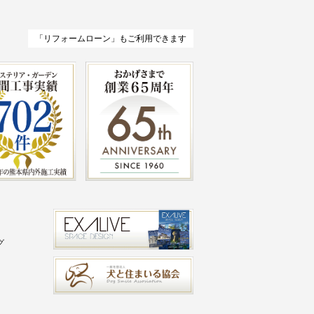
「リフォームローン」もご利用できます
グ