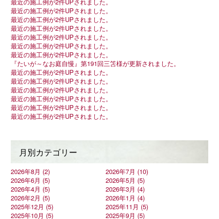
最近の施工例が2件UPされました。
最近の施工例が2件UPされました。
最近の施工例が2件UPされました。
最近の施工例が2件UPされました。
最近の施工例が2件UPされました。
最近の施工例が2件UPされました。
最近の施工例が2件UPされました。
『たいが～なお庭自慢』第191回三笘様が更新されました。
最近の施工例が2件UPされました。
最近の施工例が2件UPされました。
最近の施工例が2件UPされました。
最近の施工例が2件UPされました。
最近の施工例が2件UPされました。
最近の施工例が2件UPされました。
月別カテゴリー
2026年8月 (2)
2026年7月 (10)
2026年6月 (5)
2026年5月 (5)
2026年4月 (5)
2026年3月 (4)
2026年2月 (5)
2026年1月 (4)
2025年12月 (5)
2025年11月 (5)
2025年10月 (5)
2025年9月 (5)