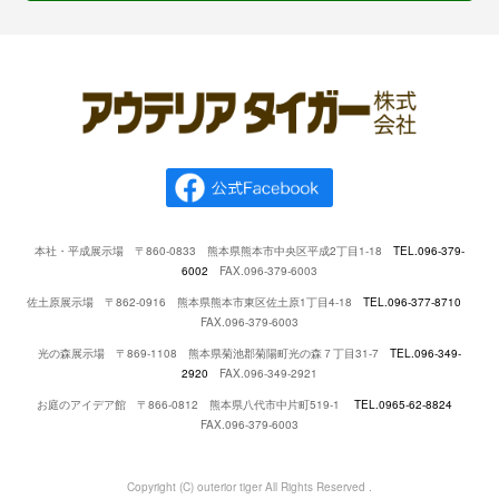
本社・平成展示場 〒860-0833 熊本県熊本市中央区平成2丁目1-18
TEL.096-379-
6002
FAX.096-379-6003
佐土原展示場 〒862-0916 熊本県熊本市東区佐土原1丁目4-18
TEL.096-377-8710
FAX.096-379-6003
光の森展示場 〒869-1108 熊本県菊池郡菊陽町光の森７丁目31-7
TEL.096-349-
2920
FAX.096-349-2921
お庭のアイデア館 〒866-0812 熊本県八代市中片町519-1
TEL.0965-62-8824
FAX.096-379-6003
Copyright (C) outerior tiger All Rights Reserved .