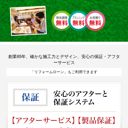
創業65年、確かな施工力とデザイン、安心の保証・アフタ
ーサービス
「リフォームローン」もご利用できます