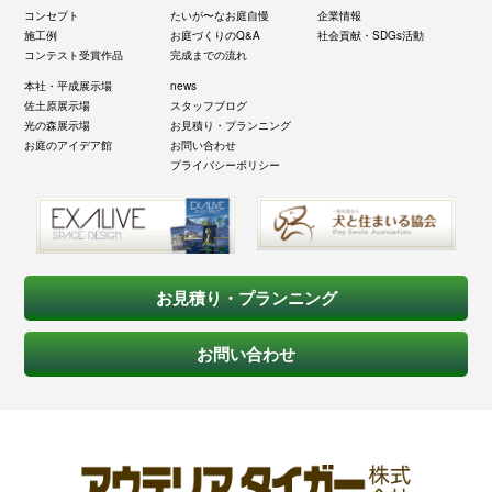
コンセプト
たいが〜なお庭自慢
企業情報
施工例
お庭づくりのQ&A
社会貢献・SDGs活動
コンテスト受賞作品
完成までの流れ
本社・平成展示場
news
佐土原展示場
スタッフブログ
光の森展示場
お見積り・プランニング
お庭のアイデア館
お問い合わせ
プライバシーポリシー
お見積り・プランニング
お問い合わせ