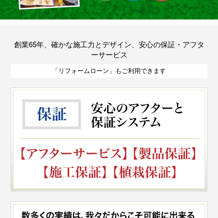
創業65年、確かな施工力とデザイン、安心の保証・アフタ
ーサービス
「リフォームローン」もご利用できます