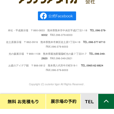
本社・平成展示場 〒860-0833 熊本県熊本市中央区平成2丁目1-18
TEL.096-379-
6002
FAX.096-379-6003
佐土原展示場 〒862-0916 熊本県熊本市東区佐土原1丁目4-18
TEL.096-377-8710
FAX.096-379-6003
光の森展示場 〒869-1108 熊本県菊池郡菊陽町光の森７丁目31-7
TEL.096-349-
2920
FAX.096-349-2921
お庭のアイデア館 〒866-0812 熊本県八代市中片町519-1
TEL.0965-62-8824
FAX.096-379-6003
Copyright (C) outerior tiger All Rights Reserved .