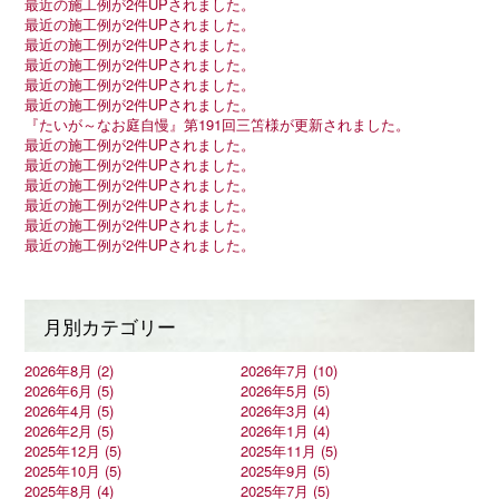
最近の施工例が2件UPされました。
最近の施工例が2件UPされました。
最近の施工例が2件UPされました。
最近の施工例が2件UPされました。
最近の施工例が2件UPされました。
最近の施工例が2件UPされました。
『たいが～なお庭自慢』第191回三笘様が更新されました。
最近の施工例が2件UPされました。
最近の施工例が2件UPされました。
最近の施工例が2件UPされました。
最近の施工例が2件UPされました。
最近の施工例が2件UPされました。
最近の施工例が2件UPされました。
月別カテゴリー
2026年8月 (2)
2026年7月 (10)
2026年6月 (5)
2026年5月 (5)
2026年4月 (5)
2026年3月 (4)
2026年2月 (5)
2026年1月 (4)
2025年12月 (5)
2025年11月 (5)
2025年10月 (5)
2025年9月 (5)
2025年8月 (4)
2025年7月 (5)