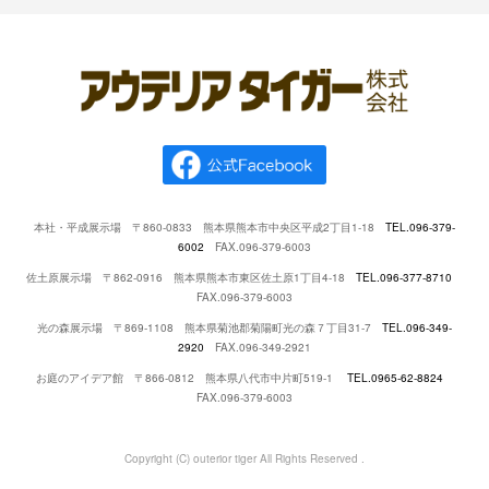
本社・平成展示場 〒860-0833 熊本県熊本市中央区平成2丁目1-18
TEL.096-379-
6002
FAX.096-379-6003
佐土原展示場 〒862-0916 熊本県熊本市東区佐土原1丁目4-18
TEL.096-377-8710
FAX.096-379-6003
光の森展示場 〒869-1108 熊本県菊池郡菊陽町光の森７丁目31-7
TEL.096-349-
2920
FAX.096-349-2921
お庭のアイデア館 〒866-0812 熊本県八代市中片町519-1
TEL.0965-62-8824
FAX.096-379-6003
Copyright (C) outerior tiger All Rights Reserved .