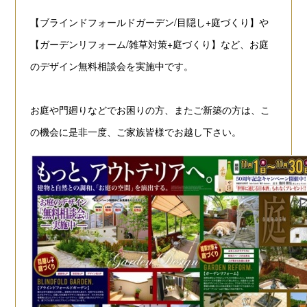
【ブラインドフォールドガーデン/目隠し+庭づくり】や
【ガーデンリフォーム/雑草対策+庭づくり】など、お庭
のデザイン無料相談会を実施中です。
お庭や門廻りなどでお困りの方、またご新築の方は、こ
の機会に是非一度、ご家族皆様でお越し下さい。