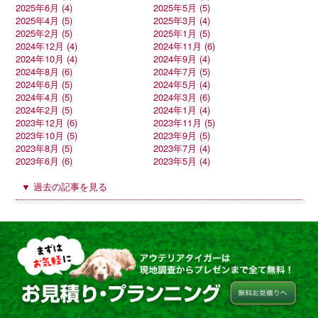
2025年6月 (4)
2025年5月 (5)
2025年4月 (5)
2025年3月 (4)
2025年2月 (5)
2025年1月 (5)
2024年12月 (4)
2024年11月 (6)
2024年10月 (4)
2024年9月 (4)
2024年8月 (6)
2024年7月 (5)
2024年6月 (5)
2024年5月 (4)
2024年4月 (5)
2024年3月 (6)
2024年2月 (5)
2024年1月 (4)
2023年12月 (6)
2023年11月 (5)
2023年10月 (5)
2023年9月 (5)
2023年8月 (5)
2023年7月 (4)
2023年6月 (6)
2023年5月 (4)
▼ 過去の記事を見る