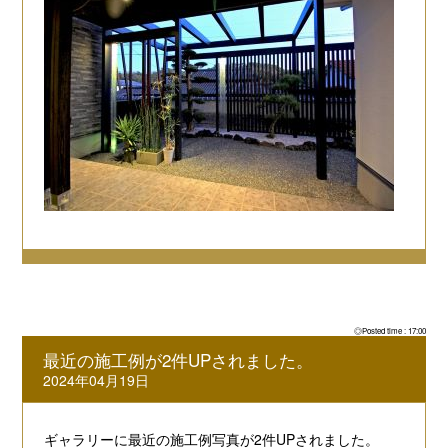
◎Posted time : 17:00
最近の施工例が2件UPされました。
2024年04月19日
ギャラリーに最近の施工例写真が2件UPされました。