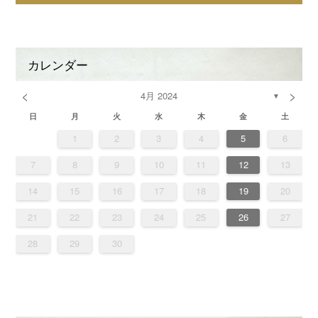
カレンダー
<
>
4月 2024
▼
日
月
火
水
木
金
土
1
4
6
2
4
7
7
3
6
1
4
6
2
5
7
3
5
1
1
4
7
2
5
7
3
6
1
4
2
3
6
2
4
7
2
5
1
3
6
1
4
4
7
3
5
1
3
6
2
4
7
2
5
5
1
4
6
2
4
7
3
5
1
3
6
6
2
5
7
3
5
1
4
6
2
4
7
1
4
7
2
5
7
3
6
1
4
6
2
2
5
1
3
6
1
4
7
2
5
7
3
3
6
2
4
7
2
5
1
3
6
1
4
4
7
3
5
1
3
6
2
4
7
2
5
6
2
5
7
3
5
1
4
6
2
4
7
7
6
1
4
6
2
5
7
3
5
1
1
7
5
7
3
6
1
4
6
2
2
5
1
3
6
1
4
7
2
5
7
3
3
5
1
3
6
2
4
7
2
4
6
2
4
7
3
1
3
6
1
2
3
4
5
6
1
3
1
4
4
0
3
1
3
2
4
0
2
1
4
2
4
0
3
1
0
3
1
4
2
0
3
1
1
4
0
2
0
3
1
4
2
2
1
3
1
4
0
2
0
3
3
2
4
0
2
1
3
1
4
1
4
2
4
0
3
1
3
2
0
3
1
4
2
4
0
0
3
1
4
2
0
3
1
1
4
0
2
0
3
1
4
2
3
2
4
0
2
1
3
1
4
4
3
1
3
2
4
0
2
4
2
4
0
3
1
3
2
0
3
1
4
2
4
0
0
2
0
3
1
4
1
3
1
4
0
0
3
8
9
8
9
8
8
9
8
9
9
9
8
8
8
9
9
8
9
8
9
8
9
8
9
8
9
9
8
8
9
9
9
8
8
8
9
9
9
8
9
8
9
8
8
8
9
9
8
8
9
8
9
9
9
8
7
8
9
10
11
12
13
5
8
0
6
8
1
1
7
0
5
8
0
6
9
1
7
9
5
5
8
1
6
9
1
7
0
5
8
6
7
0
6
8
1
6
9
5
7
0
5
8
8
1
7
9
5
7
0
6
8
1
6
9
9
5
8
0
6
8
1
7
9
5
7
0
0
6
9
1
7
9
5
8
0
6
8
1
5
8
1
6
9
1
7
0
5
8
0
6
6
9
5
7
0
5
8
1
6
9
1
7
7
0
6
8
1
6
9
5
7
0
5
8
8
1
7
9
5
7
0
6
8
1
6
9
0
6
9
1
7
9
5
8
0
6
8
1
1
0
5
8
0
6
9
1
7
9
5
5
1
9
1
7
0
5
8
0
6
6
9
5
7
0
5
8
1
6
9
1
7
7
9
5
7
0
6
8
1
6
8
0
6
8
1
7
5
7
0
14
15
16
17
18
19
20
2
5
7
3
5
8
8
4
7
2
5
7
3
6
8
4
6
2
2
5
8
3
6
8
4
7
2
5
3
4
7
3
5
8
3
6
2
4
7
2
5
5
8
4
6
2
4
7
3
5
8
3
6
6
2
5
7
3
5
8
4
6
2
4
7
7
3
6
8
4
6
2
5
7
3
5
8
2
5
8
3
6
8
4
7
2
5
7
3
3
6
2
4
7
2
5
8
3
6
8
4
4
7
3
5
8
3
6
2
4
7
2
5
5
8
4
6
2
4
7
3
5
8
3
6
7
3
6
8
4
6
2
5
7
3
5
8
8
7
2
5
7
3
6
8
4
6
2
2
8
6
8
4
7
2
5
7
3
3
6
2
4
7
2
5
8
3
6
8
4
4
6
2
4
7
3
5
8
3
5
7
3
5
8
4
2
4
7
21
22
23
24
25
26
27
9
0
1
9
0
1
9
0
1
9
0
0
0
9
9
1
9
0
0
9
0
1
9
0
1
9
0
9
0
1
9
0
9
9
0
1
0
0
9
9
1
9
0
0
0
1
9
0
9
0
1
9
1
9
0
9
9
0
1
1
9
0
0
0
1
9
28
29
30