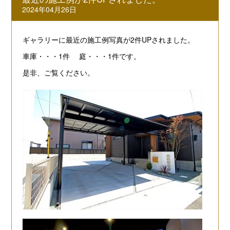
2024年04月26日
ギャラリーに最近の施工例写真が2件UPされました。
車庫・・・1件 庭・・・1件です。
是非、ご覧ください。