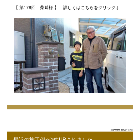
【 第178回 柴﨑様 】 詳しくはこちらをクリック↓
◎Posted time : 12:00
最近の施工例が2件UPされました。