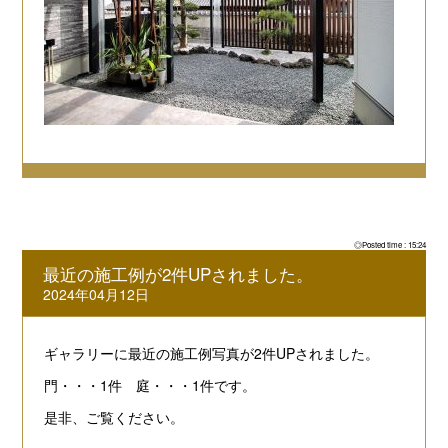
◎Posted time : 15:24
最近の施工例が2件UPされました。
2024年04月12日
ギャラリーに最近の施工例写真が2件UPされました。
門・・・1件 庭・・・1件です。
是非、ご覧ください。