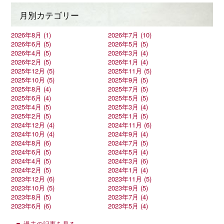
月別カテゴリー
2026年8月 (1)
2026年7月 (10)
2026年6月 (5)
2026年5月 (5)
2026年4月 (5)
2026年3月 (4)
2026年2月 (5)
2026年1月 (4)
2025年12月 (5)
2025年11月 (5)
2025年10月 (5)
2025年9月 (5)
2025年8月 (4)
2025年7月 (5)
2025年6月 (4)
2025年5月 (5)
2025年4月 (5)
2025年3月 (4)
2025年2月 (5)
2025年1月 (5)
2024年12月 (4)
2024年11月 (6)
2024年10月 (4)
2024年9月 (4)
2024年8月 (6)
2024年7月 (5)
2024年6月 (5)
2024年5月 (4)
2024年4月 (5)
2024年3月 (6)
2024年2月 (5)
2024年1月 (4)
2023年12月 (6)
2023年11月 (5)
2023年10月 (5)
2023年9月 (5)
2023年8月 (5)
2023年7月 (4)
2023年6月 (6)
2023年5月 (4)
▼ 過去の記事を見る