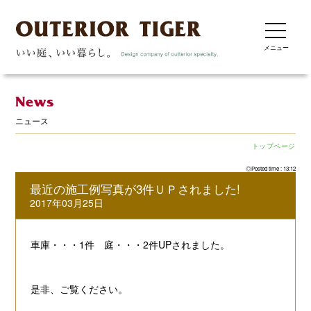
メニュー
ニュース
トップページ
◎Posted time : 13:12
最近の施工例写真が3件ＵＰされました!
2017年03月25日
車庫・・・1件 庭・・・2件UPされました。
是非、ご覧ください。