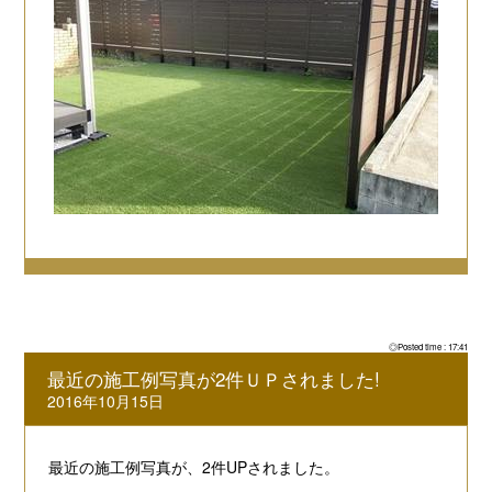
◎Posted time : 17:41
最近の施工例写真が2件ＵＰされました!
2016年10月15日
最近の施工例写真が、2件UPされました。