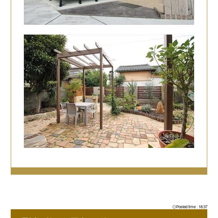
◎Posted time : 18:37