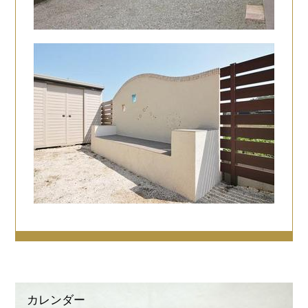
カレンダー