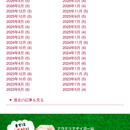
2026年4月 (5)
2026年3月 (4)
2026年2月 (5)
2026年1月 (4)
2025年12月 (5)
2025年11月 (5)
2025年10月 (5)
2025年9月 (5)
2025年8月 (4)
2025年7月 (5)
2025年6月 (4)
2025年5月 (5)
2025年4月 (5)
2025年3月 (4)
2025年2月 (5)
2025年1月 (5)
2024年12月 (4)
2024年11月 (6)
2024年10月 (4)
2024年9月 (4)
2024年8月 (6)
2024年7月 (5)
2024年6月 (5)
2024年5月 (4)
2024年4月 (5)
2024年3月 (6)
2024年2月 (5)
2024年1月 (4)
2023年12月 (6)
2023年11月 (5)
2023年10月 (5)
2023年9月 (5)
2023年8月 (5)
2023年7月 (4)
2023年6月 (6)
2023年5月 (4)
▼ 過去の記事を見る