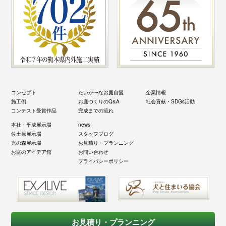
コンセプト
たいが〜なお庭自慢
企業情報
施工例
お庭づくりのQ&A
社会貢献・SDGs活動
コンテスト受賞作品
完成までの流れ
本社・平成展示場
news
佐土原展示場
スタッフブログ
光の森展示場
お見積り・プランニング
お庭のアイデア館
お問い合わせ
プライバシーポリシー
お見積り・プランニング