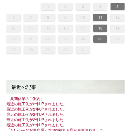
1
4
6
2
4
7
7
3
6
1
4
6
2
5
7
3
5
1
1
4
7
2
7
3
6
1
4
6
2
3
6
2
4
7
2
5
1
3
6
1
4
4
7
3
5
1
3
6
2
4
7
2
5
5
1
4
6
2
4
7
3
5
1
3
6
6
2
5
7
3
5
1
4
6
2
4
7
1
4
7
2
5
7
3
6
1
4
6
2
2
5
1
3
6
1
4
7
2
5
7
3
3
6
2
4
7
2
5
1
3
6
1
4
4
7
3
5
1
3
6
2
4
7
2
5
6
2
5
7
3
5
1
4
6
2
4
7
7
6
1
4
6
2
5
7
3
5
1
1
7
5
7
3
6
1
4
6
2
2
5
1
3
6
1
4
7
2
5
7
3
3
5
1
3
6
2
4
7
2
4
6
2
4
7
3
1
3
6
1
2
3
4
5
1
3
1
4
4
0
3
1
3
2
4
0
2
1
4
4
0
3
1
3
0
3
1
4
2
0
3
1
1
4
0
2
0
3
1
4
2
2
1
3
1
4
0
2
0
3
3
2
4
0
2
1
3
1
4
1
4
2
4
0
3
1
3
2
0
3
1
4
2
4
0
0
3
1
4
2
0
3
1
1
4
0
2
0
3
1
4
2
3
2
4
0
2
1
3
1
4
4
3
1
3
2
4
0
2
4
2
4
0
3
1
3
2
0
3
1
4
2
4
0
0
2
0
3
1
4
1
3
1
4
0
0
3
8
9
8
9
8
8
9
8
9
9
9
8
8
8
9
9
8
9
8
9
8
9
8
9
8
9
9
8
8
9
9
9
8
8
8
9
9
9
8
9
8
9
8
8
8
9
9
8
8
9
8
9
9
9
8
6
7
8
9
10
11
12
5
8
0
6
8
1
1
7
0
5
8
0
6
9
1
7
9
5
5
8
1
6
1
7
0
5
8
0
6
7
0
6
8
1
6
9
5
7
0
5
8
8
1
7
9
5
7
0
6
8
1
6
9
9
5
8
0
6
8
1
7
9
5
7
0
0
6
9
1
7
9
5
8
0
6
8
1
5
8
1
6
9
1
7
0
5
8
0
6
6
9
5
7
0
5
8
1
6
9
1
7
7
0
6
8
1
6
9
5
7
0
5
8
8
1
7
9
5
7
0
6
8
1
6
9
0
6
9
1
7
9
5
8
0
6
8
1
1
0
5
8
0
6
9
1
7
9
5
5
1
9
1
7
0
5
8
0
6
6
9
5
7
0
5
8
1
6
9
1
7
7
9
5
7
0
6
8
1
6
8
0
6
8
1
7
5
7
0
13
14
15
16
17
18
19
2
5
7
3
5
8
8
4
7
2
5
7
3
6
8
4
6
2
2
5
8
3
8
4
7
2
5
7
3
4
7
3
5
8
3
6
2
4
7
2
5
5
8
4
6
2
4
7
3
5
8
3
6
6
2
5
7
3
5
8
4
6
2
4
7
7
3
6
8
4
6
2
5
7
3
5
8
2
5
8
3
6
8
4
7
2
5
7
3
3
6
2
4
7
2
5
8
3
6
8
4
4
7
3
5
8
3
6
2
4
7
2
5
5
8
4
6
2
4
7
3
5
8
3
6
7
3
6
8
4
6
2
5
7
3
5
8
8
7
2
5
7
3
6
8
4
6
2
2
8
6
8
4
7
2
5
7
3
3
6
2
4
7
2
5
8
3
6
8
4
4
6
2
4
7
3
5
8
3
5
7
3
5
8
4
2
4
7
20
21
22
23
24
25
26
9
0
1
9
0
1
9
0
1
9
0
0
0
9
9
1
9
0
0
9
0
1
9
0
1
9
0
9
0
1
9
0
9
9
0
1
0
0
9
9
1
9
0
0
0
1
9
0
9
0
1
9
1
9
0
9
9
0
1
1
9
0
0
0
1
9
27
28
29
30
31
最近の記事
『夏期休業のご案内』
最近の施工例が2件UPされました。
最近の施工例が2件UPされました。
最近の施工例が2件UPされました。
最近の施工例が2件UPされました。
最近の施工例が2件UPされました。
『たいが～なお庭自慢』第192回岩下様が更新されました。