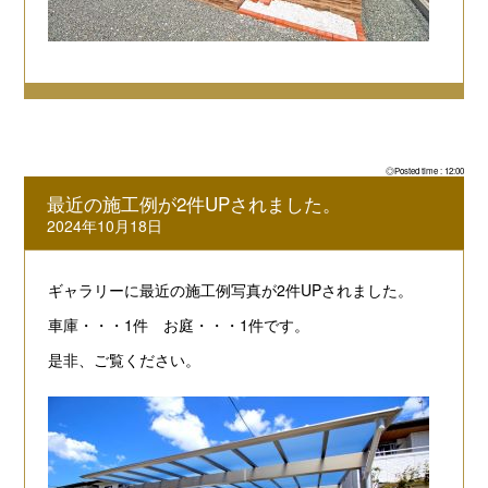
◎Posted time : 12:00
最近の施工例が2件UPされました。
2024年10月18日
ギャラリーに最近の施工例写真が2件UPされました。
車庫・・・1件 お庭・・・1件です。
是非、ご覧ください。