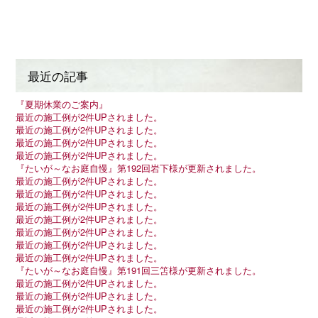
最近の記事
『夏期休業のご案内』
最近の施工例が2件UPされました。
最近の施工例が2件UPされました。
最近の施工例が2件UPされました。
最近の施工例が2件UPされました。
『たいが～なお庭自慢』第192回岩下様が更新されました。
最近の施工例が2件UPされました。
最近の施工例が2件UPされました。
最近の施工例が2件UPされました。
最近の施工例が2件UPされました。
最近の施工例が2件UPされました。
最近の施工例が2件UPされました。
最近の施工例が2件UPされました。
『たいが～なお庭自慢』第191回三笘様が更新されました。
最近の施工例が2件UPされました。
最近の施工例が2件UPされました。
最近の施工例が2件UPされました。