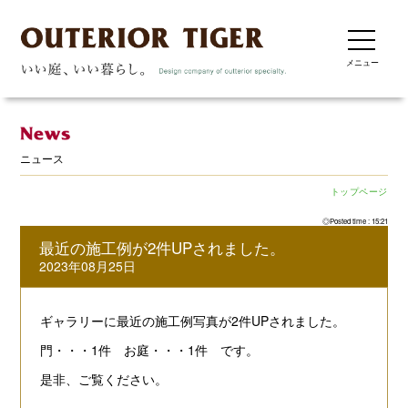
メニュー
ニュース
トップページ
◎Posted time : 15:21
最近の施工例が2件UPされました。
2023年08月25日
ギャラリーに最近の施工例写真が2件UPされました。
門・・・1件 お庭・・・1件 です。
是非、ご覧ください。