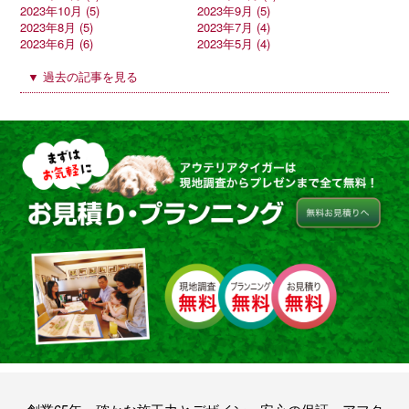
2023年10月 (5)
2023年9月 (5)
2023年8月 (5)
2023年7月 (4)
2023年6月 (6)
2023年5月 (4)
▼ 過去の記事を見る