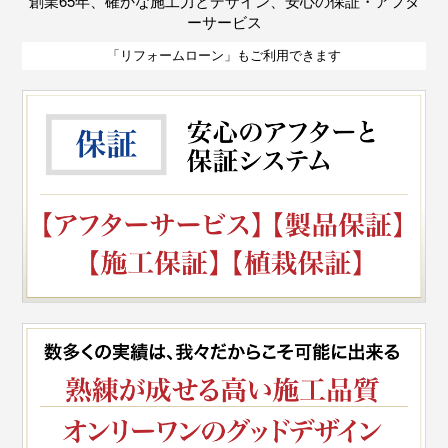
創業65年、確かな施工力とデザイン、安心の保証・アフタ
ーサービス
「リフォームローン」もご利用できます