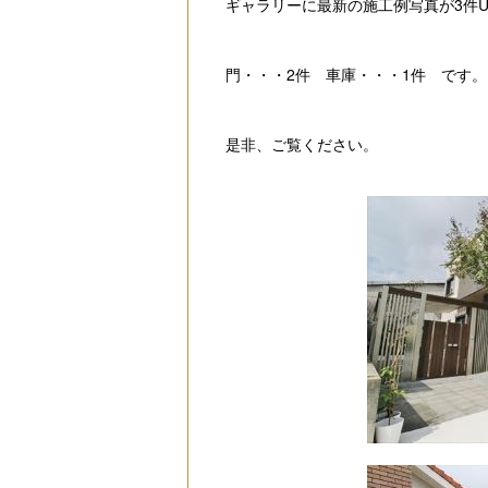
ギャラリーに最新の施工例写真が3件
門・・・2件 車庫・・・1件 です。
是非、ご覧ください。