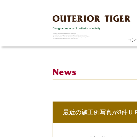
コン
最近の施工例写真が3件Ｕ