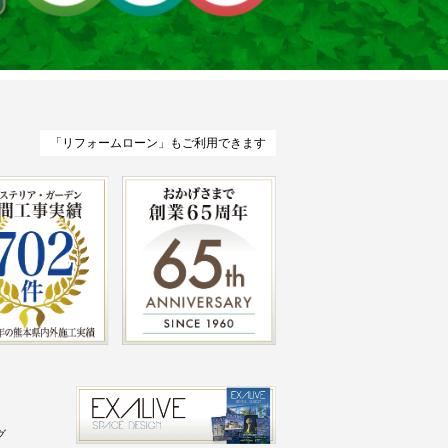
「リフォームローン」もご利用できます
グ