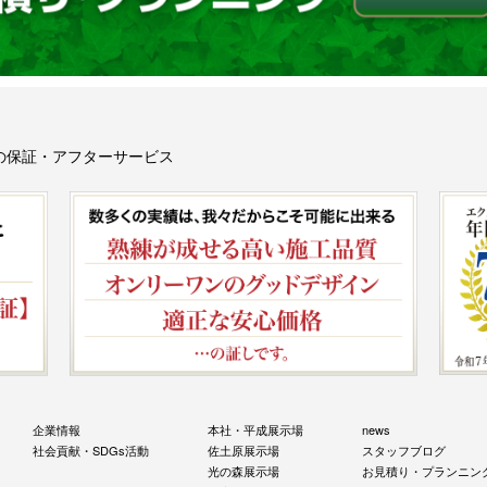
の保証・アフターサービス
企業情報
本社・平成展示場
news
社会貢献・SDGs活動
佐土原展示場
スタッフブログ
光の森展示場
お見積り・プランニン