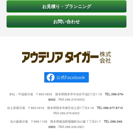
お見積り・プランニング
お問い合わせ
本社・平成展示場 〒860-0833 熊本県熊本市中央区平成2丁目1-18
TEL.096-379-
6002
FAX.096-379-6003
佐土原展示場 〒862-0916 熊本県熊本市東区佐土原1丁目4-18
TEL.096-377-8710
FAX.096-379-6003
光の森展示場 〒869-1108 熊本県菊池郡菊陽町光の森７丁目31-7
TEL.096-349-
2920
FAX.096-349-2921