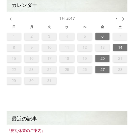
カレンダー
<
>
1月 2017
▼
日
月
火
水
木
金
土
1
4
6
2
4
7
7
3
6
1
4
6
2
5
7
3
5
1
1
4
7
2
5
7
3
6
1
4
6
2
3
6
2
4
7
2
5
1
3
6
1
4
4
7
3
5
1
3
6
2
4
7
2
5
5
1
4
6
2
4
7
3
5
1
3
6
6
2
5
7
3
5
1
4
6
2
4
7
1
4
7
2
5
7
3
6
1
4
6
2
2
5
1
3
6
1
4
7
2
5
7
3
3
6
2
4
7
2
5
1
3
6
1
4
4
3
5
1
3
6
2
4
7
2
5
6
2
5
7
3
5
1
4
6
2
4
7
7
6
1
4
6
2
5
7
3
5
1
1
7
5
7
3
6
1
4
6
2
2
5
1
3
6
1
4
7
2
5
7
3
3
5
1
3
6
2
4
7
2
4
6
2
4
7
3
1
3
6
1
2
3
4
5
6
7
1
3
1
4
4
0
3
1
3
2
4
0
2
1
4
2
4
0
3
1
3
0
3
1
4
2
0
3
1
1
4
0
2
0
3
1
4
2
2
1
3
1
4
0
2
0
3
3
2
4
0
2
1
3
1
4
1
4
2
4
0
3
1
3
2
0
3
1
4
2
4
0
0
3
1
4
2
0
3
1
1
0
2
0
3
1
4
2
3
2
4
0
2
1
3
1
4
4
3
1
3
2
4
0
2
4
2
4
0
3
1
3
2
0
3
1
4
2
4
0
0
2
0
3
1
4
1
3
1
4
0
0
3
8
9
8
9
8
8
9
8
9
9
9
8
8
8
9
9
8
9
8
9
8
9
8
9
8
9
9
8
8
9
9
9
8
8
8
9
9
9
8
9
8
9
8
8
8
9
9
8
8
9
8
9
9
9
8
8
9
10
11
12
13
14
5
8
0
6
8
1
1
7
0
5
8
0
6
9
1
7
9
5
5
8
1
6
9
1
7
0
5
8
0
6
7
0
6
8
1
6
9
5
7
0
5
8
8
1
7
9
5
7
0
6
8
1
6
9
9
5
8
0
6
8
1
7
9
5
7
0
0
6
9
1
7
9
5
8
0
6
8
1
5
8
1
6
9
1
7
0
5
8
0
6
6
9
5
7
0
5
8
1
6
9
1
7
7
0
6
8
1
6
9
5
7
0
5
8
8
7
9
5
7
0
6
8
1
6
9
0
6
9
1
7
9
5
8
0
6
8
1
1
0
5
8
0
6
9
1
7
9
5
5
1
9
1
7
0
5
8
0
6
6
9
5
7
0
5
8
1
6
9
1
7
7
9
5
7
0
6
8
1
6
8
0
6
8
1
7
5
7
0
15
16
17
18
19
20
21
2
5
7
3
5
8
8
4
7
2
5
7
3
6
8
4
6
2
2
5
8
3
6
8
4
7
2
5
7
3
4
7
3
5
8
3
6
2
4
7
2
5
5
8
4
6
2
4
7
3
5
8
3
6
6
2
5
7
3
5
8
4
6
2
4
7
7
3
6
8
4
6
2
5
7
3
5
8
2
5
8
3
6
8
4
7
2
5
7
3
3
6
2
4
7
2
5
8
3
6
8
4
4
7
3
5
8
3
6
2
4
7
2
5
5
4
6
2
4
7
3
5
8
3
6
7
3
6
8
4
6
2
5
7
3
5
8
8
7
2
5
7
3
6
8
4
6
2
2
8
6
8
4
7
2
5
7
3
3
6
2
4
7
2
5
8
3
6
8
4
4
6
2
4
7
3
5
8
3
5
7
3
5
8
4
2
4
7
22
23
24
25
26
27
28
9
0
1
9
0
1
9
0
1
9
0
0
0
9
9
1
9
0
0
9
0
1
9
0
1
9
0
9
0
1
9
0
9
9
0
1
0
0
9
9
1
9
0
0
0
1
9
0
9
0
1
9
1
9
0
9
9
0
1
1
9
0
0
0
1
9
29
30
31
最近の記事
『夏期休業のご案内』