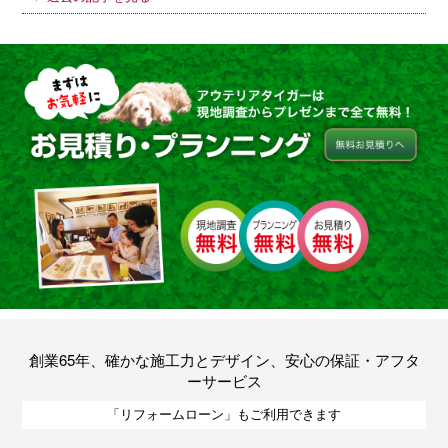
創業65年、確かな施工力とデザイン、安心の保証・アフタ
ーサービス
「リフォームローン」もご利用できます