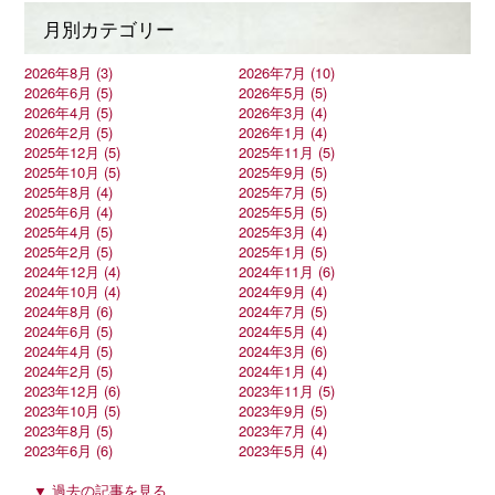
月別カテゴリー
2026年8月 (3)
2026年7月 (10)
2026年6月 (5)
2026年5月 (5)
2026年4月 (5)
2026年3月 (4)
2026年2月 (5)
2026年1月 (4)
2025年12月 (5)
2025年11月 (5)
2025年10月 (5)
2025年9月 (5)
2025年8月 (4)
2025年7月 (5)
2025年6月 (4)
2025年5月 (5)
2025年4月 (5)
2025年3月 (4)
2025年2月 (5)
2025年1月 (5)
2024年12月 (4)
2024年11月 (6)
2024年10月 (4)
2024年9月 (4)
2024年8月 (6)
2024年7月 (5)
2024年6月 (5)
2024年5月 (4)
2024年4月 (5)
2024年3月 (6)
2024年2月 (5)
2024年1月 (4)
2023年12月 (6)
2023年11月 (5)
2023年10月 (5)
2023年9月 (5)
2023年8月 (5)
2023年7月 (4)
2023年6月 (6)
2023年5月 (4)
▼ 過去の記事を見る