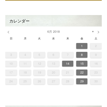
カレンダー
<
>
6月 2018
▼
日
月
火
水
木
金
土
1
4
6
2
4
7
7
3
6
1
4
6
2
5
7
3
5
1
1
4
7
2
5
7
3
6
1
4
6
2
3
6
2
4
7
2
5
1
3
6
1
4
4
7
3
5
1
3
6
2
4
7
2
5
5
1
4
6
2
4
7
3
5
1
3
6
6
2
5
7
3
5
1
4
6
2
4
7
1
4
7
2
5
7
3
6
1
4
6
2
2
5
1
3
6
1
4
7
5
7
3
3
6
2
4
7
2
5
1
3
6
1
4
4
7
3
5
1
3
6
2
4
7
2
5
6
2
5
7
3
5
1
4
6
2
4
7
7
6
1
4
6
2
5
7
3
5
1
1
7
5
7
3
6
1
4
6
2
2
5
1
3
6
1
4
7
2
5
7
3
3
5
1
3
6
2
4
7
2
4
6
2
4
7
3
1
3
6
1
2
1
3
1
4
4
0
3
1
3
2
4
0
2
1
4
2
4
0
3
1
3
0
3
1
4
2
0
3
1
1
4
0
2
0
3
1
4
2
2
1
3
1
4
0
2
0
3
3
2
4
0
2
1
3
1
4
1
4
2
4
0
3
1
3
2
0
3
1
4
2
4
0
0
3
1
4
2
0
3
1
1
4
0
2
0
3
1
4
2
3
2
4
0
2
1
3
1
4
4
3
1
3
2
4
0
2
4
2
4
0
3
1
3
2
0
3
1
4
2
4
0
0
2
0
3
1
4
1
3
1
4
0
0
3
8
9
8
9
8
8
9
8
9
9
9
8
8
8
9
9
8
9
8
9
8
9
8
9
8
9
9
8
8
9
9
8
8
8
9
9
9
8
9
8
9
8
8
8
9
9
8
8
9
8
9
9
9
8
3
4
5
6
7
8
9
5
8
0
6
8
1
1
7
0
5
8
0
6
9
1
7
9
5
5
8
1
6
9
1
7
0
5
8
0
6
7
0
6
8
1
6
9
5
7
0
5
8
8
1
7
9
5
7
0
6
8
1
6
9
9
5
8
0
6
8
1
7
9
5
7
0
0
6
9
1
7
9
5
8
0
6
8
1
5
8
1
6
9
1
7
0
5
8
0
6
6
9
5
7
0
5
8
1
9
1
7
7
0
6
8
1
6
9
5
7
0
5
8
8
1
7
9
5
7
0
6
8
1
6
9
0
6
9
1
7
9
5
8
0
6
8
1
1
0
5
8
0
6
9
1
7
9
5
5
1
9
1
7
0
5
8
0
6
6
9
5
7
0
5
8
1
6
9
1
7
7
9
5
7
0
6
8
1
6
8
0
6
8
1
7
5
7
0
10
11
12
13
14
15
16
2
5
7
3
5
8
8
4
7
2
5
7
3
6
8
4
6
2
2
5
8
3
6
8
4
7
2
5
7
3
4
7
3
5
8
3
6
2
4
7
2
5
5
8
4
6
2
4
7
3
5
8
3
6
6
2
5
7
3
5
8
4
6
2
4
7
7
3
6
8
4
6
2
5
7
3
5
8
2
5
8
3
6
8
4
7
2
5
7
3
3
6
2
4
7
2
5
8
6
8
4
4
7
3
5
8
3
6
2
4
7
2
5
5
8
4
6
2
4
7
3
5
8
3
6
7
3
6
8
4
6
2
5
7
3
5
8
8
7
2
5
7
3
6
8
4
6
2
2
8
6
8
4
7
2
5
7
3
3
6
2
4
7
2
5
8
3
6
8
4
4
6
2
4
7
3
5
8
3
5
7
3
5
8
4
2
4
7
17
18
19
20
21
22
23
9
0
1
9
0
1
9
0
1
9
0
0
0
9
9
1
9
0
0
9
0
1
9
0
1
9
0
9
0
1
9
0
9
9
1
0
0
9
9
1
9
0
0
0
1
9
0
9
0
1
9
1
9
0
9
9
0
1
1
9
0
0
0
1
9
24
25
26
27
28
29
30