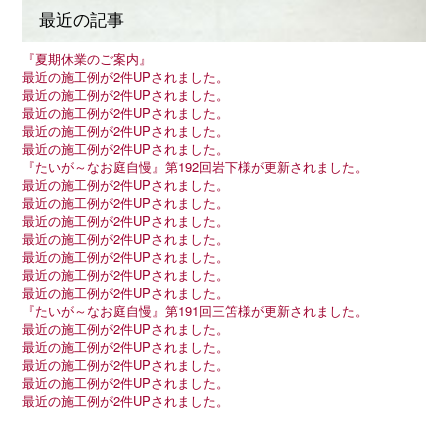
最近の記事
『夏期休業のご案内』
最近の施工例が2件UPされました。
最近の施工例が2件UPされました。
最近の施工例が2件UPされました。
最近の施工例が2件UPされました。
最近の施工例が2件UPされました。
『たいが～なお庭自慢』第192回岩下様が更新されました。
最近の施工例が2件UPされました。
最近の施工例が2件UPされました。
最近の施工例が2件UPされました。
最近の施工例が2件UPされました。
最近の施工例が2件UPされました。
最近の施工例が2件UPされました。
最近の施工例が2件UPされました。
『たいが～なお庭自慢』第191回三笘様が更新されました。
最近の施工例が2件UPされました。
最近の施工例が2件UPされました。
最近の施工例が2件UPされました。
最近の施工例が2件UPされました。
最近の施工例が2件UPされました。