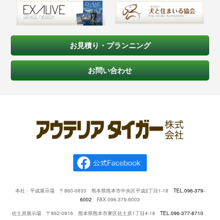
お見積り・プランニング
お問い合わせ
本社・平成展示場 〒860-0833 熊本県熊本市中央区平成2丁目1-18
TEL.096-379-
6002
FAX.096-379-6003
佐土原展示場 〒862-0916 熊本県熊本市東区佐土原1丁目4-18
TEL.096-377-8710