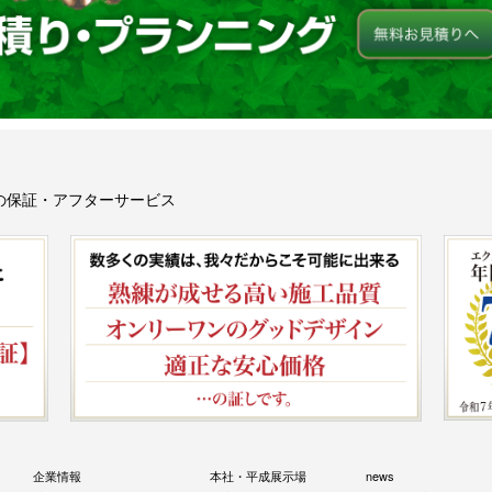
の保証・アフターサービス
企業情報
本社・平成展示場
news