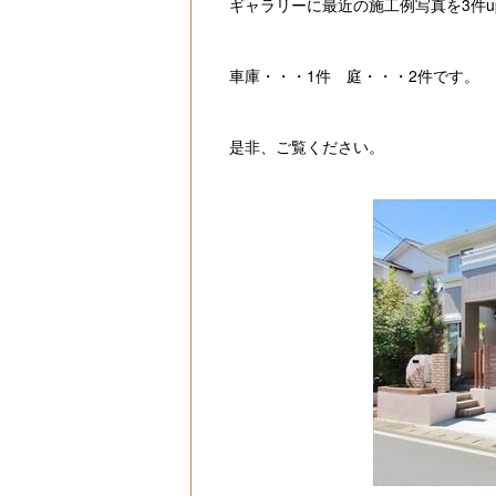
ギャラリーに最近の施工例写真を3件u
車庫・・・1件 庭・・・2件です。
是非、ご覧ください。