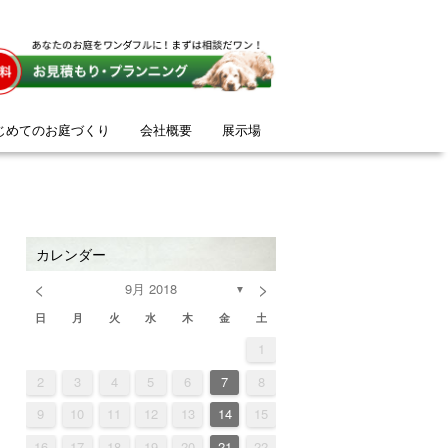
じめてのお庭づくり
会社概要
展示場
カレンダー
<
>
9月 2018
▼
日
月
火
水
木
金
土
1
4
6
2
4
7
7
3
6
1
4
6
2
5
7
3
5
1
1
4
7
2
5
7
3
6
1
4
6
2
3
6
2
4
7
2
5
1
3
6
1
4
4
7
3
5
1
3
6
2
4
7
2
5
5
1
4
6
2
4
7
3
5
1
3
6
6
2
5
7
3
5
1
4
6
2
4
7
1
4
7
2
5
7
3
6
1
4
6
2
2
5
1
3
6
4
7
2
5
7
3
3
6
2
4
7
2
5
1
3
6
1
4
4
7
3
5
1
3
6
2
4
7
2
5
6
2
5
7
3
5
1
4
6
2
4
7
7
6
1
4
6
2
5
7
3
5
1
1
7
5
7
3
6
1
4
6
2
2
5
1
3
6
1
4
7
2
5
7
3
3
5
1
3
6
2
4
7
2
4
6
2
4
7
3
1
3
6
1
11
13
11
14
14
10
13
11
13
12
14
10
12
11
14
12
14
10
13
11
13
10
13
11
14
12
10
13
11
11
14
10
12
10
13
11
14
12
12
11
13
11
14
10
12
10
13
13
12
14
10
12
11
13
11
14
11
14
12
14
10
13
11
13
12
10
13
11
14
12
14
10
10
13
11
14
12
10
13
11
11
14
10
12
10
13
11
14
12
13
12
14
10
12
11
13
11
14
14
13
11
13
12
14
10
12
14
12
14
10
13
11
13
12
10
13
11
14
12
14
10
10
12
10
13
11
14
11
13
11
14
10
10
13
8
9
8
9
8
8
9
8
9
9
9
8
8
8
9
9
8
9
8
9
8
9
8
9
8
9
9
8
9
9
9
8
8
8
9
9
9
8
9
8
9
8
8
8
9
9
8
8
9
8
9
9
9
8
2
3
4
5
6
7
8
15
18
20
16
18
21
21
17
20
15
18
20
16
19
21
17
19
15
15
18
21
16
19
21
17
20
15
18
20
16
17
20
16
18
21
16
19
15
17
20
15
18
18
21
17
19
15
17
20
16
18
21
16
19
19
15
18
20
16
18
21
17
19
15
17
20
20
16
19
21
17
19
15
18
20
16
18
21
15
18
21
16
19
21
17
20
15
18
20
16
16
19
15
17
20
18
21
16
19
21
17
17
20
16
18
21
16
19
15
17
20
15
18
18
21
17
19
15
17
20
16
18
21
16
19
20
16
19
21
17
19
15
18
20
16
18
21
21
20
15
18
20
16
19
21
17
19
15
15
21
19
21
17
20
15
18
20
16
16
19
15
17
20
15
18
21
16
19
21
17
17
19
15
17
20
16
18
21
16
18
20
16
18
21
17
15
17
20
9
10
11
12
13
14
15
22
25
27
23
25
28
28
24
27
22
25
27
23
26
28
24
26
22
22
25
28
23
26
28
24
27
22
25
27
23
24
27
23
25
28
23
26
22
24
27
22
25
25
28
24
26
22
24
27
23
25
28
23
26
26
22
25
27
23
25
28
24
26
22
24
27
27
23
26
28
24
26
22
25
27
23
25
28
22
25
28
23
26
28
24
27
22
25
27
23
23
26
22
24
27
25
28
23
26
28
24
24
27
23
25
28
23
26
22
24
27
22
25
25
28
24
26
22
24
27
23
25
28
23
26
27
23
26
28
24
26
22
25
27
23
25
28
28
27
22
25
27
23
26
28
24
26
22
22
28
26
28
24
27
22
25
27
23
23
26
22
24
27
22
25
28
23
26
28
24
24
26
22
24
27
23
25
28
23
25
27
23
25
28
24
22
24
27
16
17
18
19
20
21
22