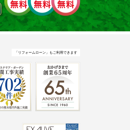
「リフォームローン」もご利用できます