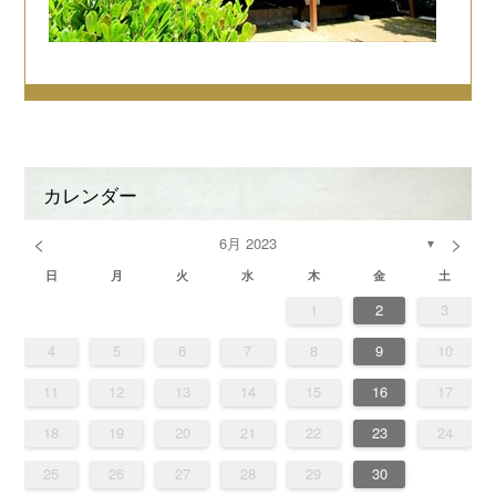
カレンダー
<
>
6月 2023
▼
日
月
火
水
木
金
土
1
4
6
2
4
7
7
3
6
1
4
6
2
5
7
3
5
1
1
4
7
2
5
7
3
6
1
4
6
2
3
6
2
4
7
2
5
1
6
1
4
4
7
3
5
1
3
6
2
4
7
2
5
5
1
4
6
2
4
7
3
5
1
3
6
6
2
5
7
3
5
1
4
6
2
4
7
1
4
7
2
5
7
3
6
1
4
6
2
2
5
1
3
6
1
4
7
2
5
7
3
3
6
2
4
7
2
5
1
3
6
1
4
4
7
3
5
1
3
6
2
4
7
2
5
6
2
5
7
3
5
1
4
6
2
4
7
7
6
1
4
6
2
5
7
3
5
1
1
7
5
7
3
6
1
4
6
2
2
5
1
3
6
1
4
7
2
5
7
3
3
5
1
3
6
2
4
7
2
4
6
2
4
7
3
1
3
6
1
2
3
1
3
1
4
4
0
3
1
3
2
4
0
2
1
4
2
4
0
3
1
3
0
3
1
4
2
3
1
1
4
0
2
0
3
1
4
2
2
1
3
1
4
0
2
0
3
3
2
4
0
2
1
3
1
4
1
4
2
4
0
3
1
3
2
0
3
1
4
2
4
0
0
3
1
4
2
0
3
1
1
4
0
2
0
3
1
4
2
3
2
4
0
2
1
3
1
4
4
3
1
3
2
4
0
2
4
2
4
0
3
1
3
2
0
3
1
4
2
4
0
0
2
0
3
1
4
1
3
1
4
0
0
3
8
9
8
9
8
8
9
8
9
9
9
8
8
8
9
9
8
9
8
9
8
9
8
9
8
9
9
8
8
9
9
9
8
8
8
9
9
9
8
9
8
9
8
8
8
9
9
8
8
9
8
9
9
9
8
4
5
6
7
8
9
10
5
8
0
6
8
1
1
7
0
5
8
0
6
9
1
7
9
5
5
8
1
6
9
1
7
0
5
8
0
6
7
0
6
8
1
6
9
5
0
5
8
8
1
7
9
5
7
0
6
8
1
6
9
9
5
8
0
6
8
1
7
9
5
7
0
0
6
9
1
7
9
5
8
0
6
8
1
5
8
1
6
9
1
7
0
5
8
0
6
6
9
5
7
0
5
8
1
6
9
1
7
7
0
6
8
1
6
9
5
7
0
5
8
8
1
7
9
5
7
0
6
8
1
6
9
0
6
9
1
7
9
5
8
0
6
8
1
1
0
5
8
0
6
9
1
7
9
5
5
1
9
1
7
0
5
8
0
6
6
9
5
7
0
5
8
1
6
9
1
7
7
9
5
7
0
6
8
1
6
8
0
6
8
1
7
5
7
0
11
12
13
14
15
16
17
2
5
7
3
5
8
8
4
7
2
5
7
3
6
8
4
6
2
2
5
8
3
6
8
4
7
2
5
7
3
4
7
3
5
8
3
6
2
7
2
5
5
8
4
6
2
4
7
3
5
8
3
6
6
2
5
7
3
5
8
4
6
2
4
7
7
3
6
8
4
6
2
5
7
3
5
8
2
5
8
3
6
8
4
7
2
5
7
3
3
6
2
4
7
2
5
8
3
6
8
4
4
7
3
5
8
3
6
2
4
7
2
5
5
8
4
6
2
4
7
3
5
8
3
6
7
3
6
8
4
6
2
5
7
3
5
8
8
7
2
5
7
3
6
8
4
6
2
2
8
6
8
4
7
2
5
7
3
3
6
2
4
7
2
5
8
3
6
8
4
4
6
2
4
7
3
5
8
3
5
7
3
5
8
4
2
4
7
18
19
20
21
22
23
24
9
0
1
9
0
1
9
0
1
9
0
0
0
9
9
1
9
0
0
9
0
1
9
0
1
9
0
9
0
1
9
0
9
9
0
1
0
0
9
9
1
9
0
0
0
1
9
0
9
0
1
9
1
9
0
9
9
0
1
1
9
0
0
0
1
9
25
26
27
28
29
30