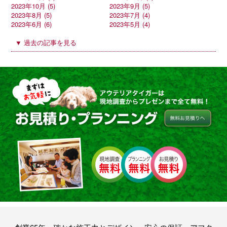
2023年10月 (5)
2023年9月 (5)
2023年8月 (5)
2023年7月 (4)
2023年6月 (6)
2023年5月 (4)
▼ 過去の記事を見る