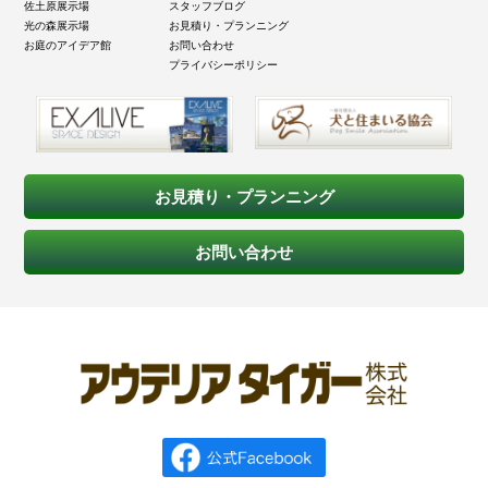
佐土原展示場
スタッフブログ
光の森展示場
お見積り・プランニング
お庭のアイデア館
お問い合わせ
プライバシーポリシー
お見積り・プランニング
お問い合わせ