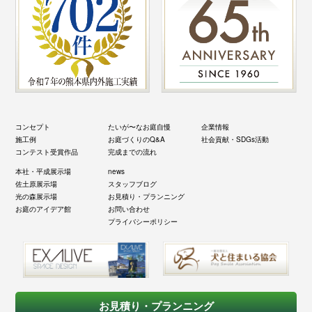
コンセプト
たいが〜なお庭自慢
企業情報
施工例
お庭づくりのQ&A
社会貢献・SDGs活動
コンテスト受賞作品
完成までの流れ
本社・平成展示場
news
佐土原展示場
スタッフブログ
光の森展示場
お見積り・プランニング
お庭のアイデア館
お問い合わせ
プライバシーポリシー
お見積り・プランニング