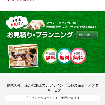
創業65年、確かな施工力とデザイン、安心の保証・アフタ
ーサービス
「リフォームローン」もご利用できます