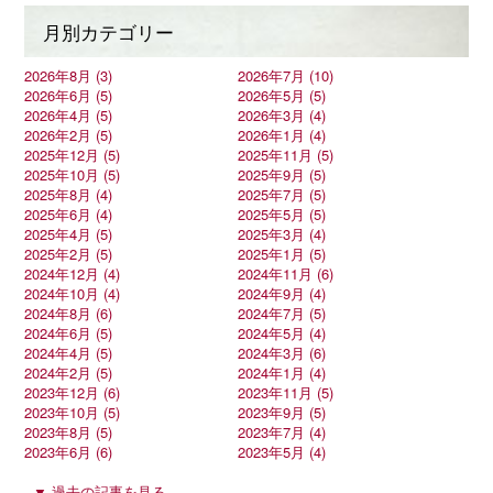
月別カテゴリー
2026年8月 (3)
2026年7月 (10)
2026年6月 (5)
2026年5月 (5)
2026年4月 (5)
2026年3月 (4)
2026年2月 (5)
2026年1月 (4)
2025年12月 (5)
2025年11月 (5)
2025年10月 (5)
2025年9月 (5)
2025年8月 (4)
2025年7月 (5)
2025年6月 (4)
2025年5月 (5)
2025年4月 (5)
2025年3月 (4)
2025年2月 (5)
2025年1月 (5)
2024年12月 (4)
2024年11月 (6)
2024年10月 (4)
2024年9月 (4)
2024年8月 (6)
2024年7月 (5)
2024年6月 (5)
2024年5月 (4)
2024年4月 (5)
2024年3月 (6)
2024年2月 (5)
2024年1月 (4)
2023年12月 (6)
2023年11月 (5)
2023年10月 (5)
2023年9月 (5)
2023年8月 (5)
2023年7月 (4)
2023年6月 (6)
2023年5月 (4)
▼ 過去の記事を見る