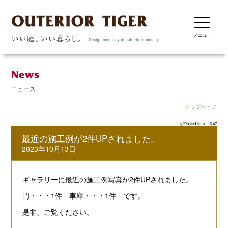
メニュー
ニュース
トップページ
◎Posted time : 16:47
最近の施工例が2件UPされました。
2023年10月13日
ギャラリーに最近の施工例写真が2件UPされました。
門・・・1件 車庫・・・1件 です。
是非、ご覧ください。