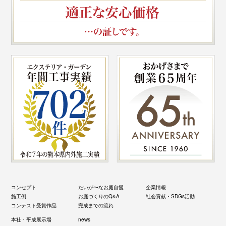
コンセプト
たいが〜なお庭自慢
企業情報
施工例
お庭づくりのQ&A
社会貢献・SDGs活動
コンテスト受賞作品
完成までの流れ
本社・平成展示場
news