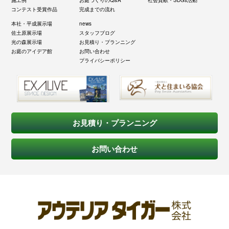
施工例
お庭づくりのQ&A
社会貢献・SDGs活動
コンテスト受賞作品
完成までの流れ
本社・平成展示場
news
佐土原展示場
スタッフブログ
光の森展示場
お見積り・プランニング
お庭のアイデア館
お問い合わせ
プライバシーポリシー
お見積り・プランニング
お問い合わせ