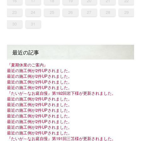
5
7
3
5
8
8
4
7
2
5
7
3
6
8
4
6
2
2
5
8
3
6
8
4
7
2
5
7
3
4
7
3
5
8
3
6
2
4
7
2
5
5
8
4
6
2
4
7
3
5
8
3
6
6
2
5
7
3
5
8
4
6
2
4
7
7
3
6
8
4
6
2
5
7
3
5
8
2
5
8
3
6
8
4
7
2
5
7
3
3
6
2
4
7
2
5
8
3
6
8
4
4
7
3
5
8
3
6
2
4
7
2
5
5
8
4
6
2
4
7
3
5
8
3
6
7
3
6
8
4
6
2
5
7
3
5
8
8
7
2
5
7
3
6
8
4
6
2
2
8
6
8
4
7
2
5
7
3
3
6
2
4
7
2
5
8
3
6
8
4
4
6
2
4
7
3
5
8
3
5
7
3
5
8
4
2
4
7
16
17
18
19
20
21
22
0
1
9
0
1
9
0
1
9
0
0
0
9
9
1
9
0
0
9
0
1
9
0
1
9
0
9
0
1
9
0
9
9
0
1
0
0
9
9
1
9
0
0
0
1
9
0
9
0
1
9
1
9
0
9
9
0
1
1
9
0
0
0
1
9
23
24
25
26
27
28
29
30
31
最近の記事
『夏期休業のご案内』
最近の施工例が2件UPされました。
最近の施工例が2件UPされました。
最近の施工例が2件UPされました。
最近の施工例が2件UPされました。
『たいが～なお庭自慢』第192回岩下様が更新されました。
最近の施工例が2件UPされました。
最近の施工例が2件UPされました。
最近の施工例が2件UPされました。
最近の施工例が2件UPされました。
最近の施工例が2件UPされました。
最近の施工例が2件UPされました。
最近の施工例が2件UPされました。
『たいが～なお庭自慢』第191回三笘様が更新されました。