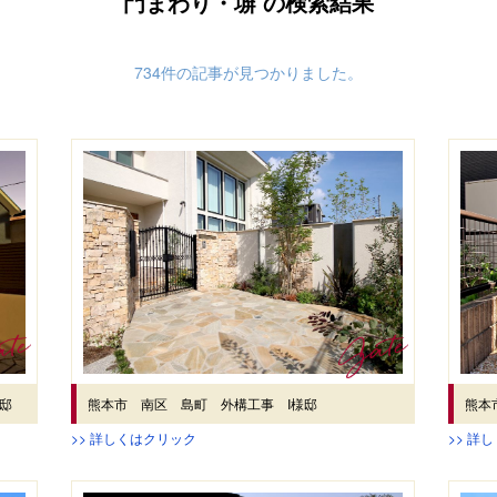
門まわり・塀 の検索結果
734件の記事が見つかりました。
邸
熊本市 南区 島町 外構工事 I様邸
熊本
>> 詳しくはクリック
>> 詳