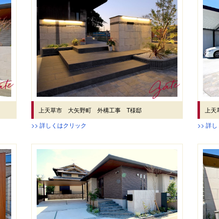
上天草市 大矢野町 外構工事 T様邸
上天
>> 詳しくはクリック
>> 詳