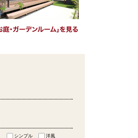
ト
シンプル
洋風