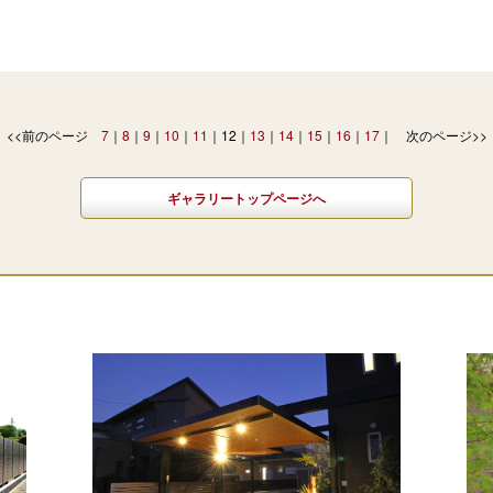
<<前のページ
7
8
9
10
11
12
13
14
15
16
17
次のページ>>
ギャラリートップページへ