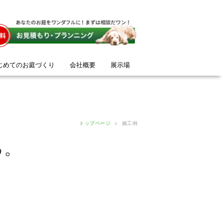
じめてのお庭づくり
会社概要
展示場
トップページ
>
施工例
る。