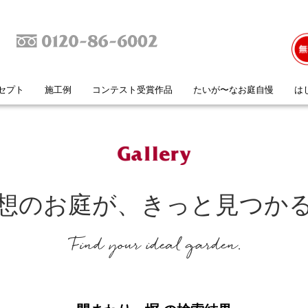
セプト
施工例
コンテスト受賞作品
たいが〜なお庭自慢
は
想のお庭が、
きっと見つか