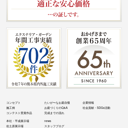
コンセプト
たいが〜なお庭自慢
企業情報
施工例
お庭づくりのQ&A
社会貢献・SDGs活動
コンテスト受賞作品
完成までの流れ
本社・平成展示場
news
佐土原展示場
スタッフブログ