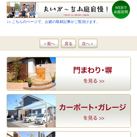
>> こちらのページで、お庭の取材記事がご覧頂けます。
＜
前
へ
戻る
次
へ
＞