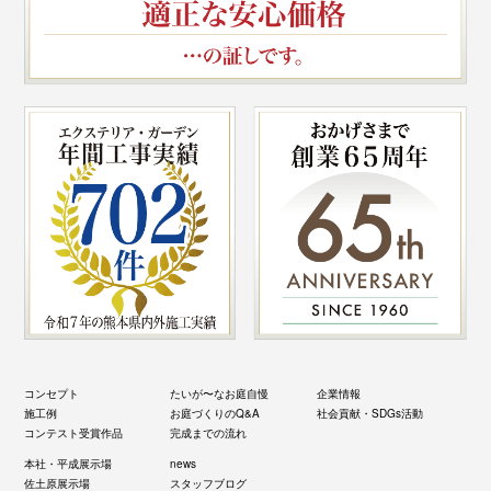
コンセプト
たいが〜なお庭自慢
企業情報
施工例
お庭づくりのQ&A
社会貢献・SDGs活動
コンテスト受賞作品
完成までの流れ
本社・平成展示場
news
佐土原展示場
スタッフブログ