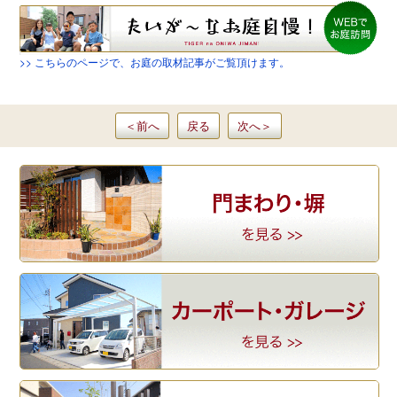
>> こちらのページで、お庭の取材記事がご覧頂けます。
＜
前
へ
戻る
次
へ
＞